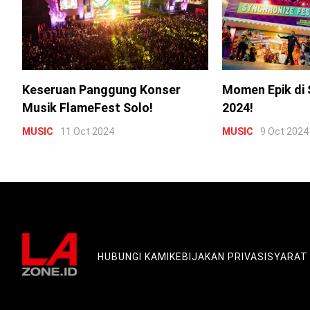
Keseruan Panggung Konser
Momen Epik di 
Musik FlameFest Solo!
2024!
MUSIC
11 Oct 2024
MUSIC
9 Oct 2024
HUBUNGI KAMI
KEBIJAKAN PRIVASI
SYARAT