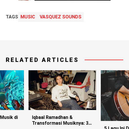
TAGS
MUSIC
VASQUEZ SOUNDS
RELATED ARTICLES
 Musik di
Iqbaal Ramadhan &
Transformasi Musiknya: 3
5 Lagu Ini 
Single Terbaru