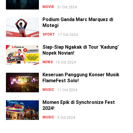
MOVIE
31 Oct 2024
Podium Ganda Marc Marquez di
Motegi
SPORT
17 Oct 2024
Siap-Siap Ngakak di Tour 'Kadung'
Nopek Novian!
NEWS
15 Oct 2024
Keseruan Panggung Konser Musik
FlameFest Solo!
MUSIC
11 Oct 2024
Momen Epik di Synchronize Fest
2024!
MUSIC
9 Oct 2024