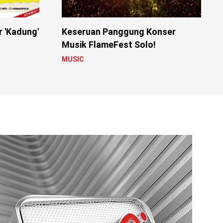
r 'Kadung'
Keseruan Panggung Konser
Musik FlameFest Solo!
MUSIC