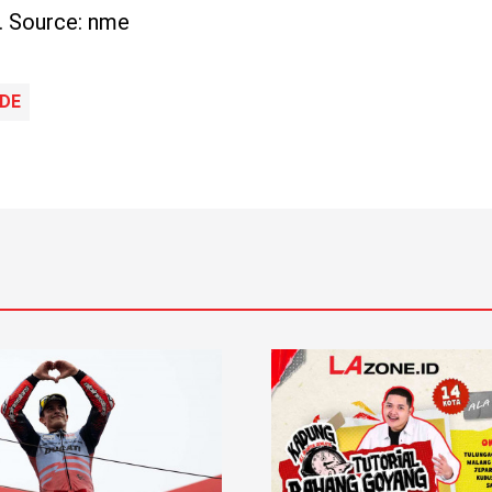
k. Source: nme
NDE