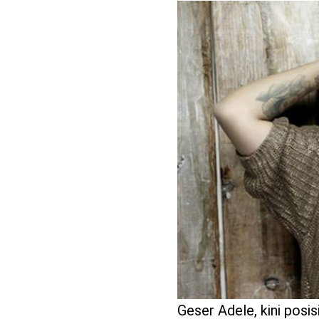
benefit
menarik
Geser Adele, kini posis