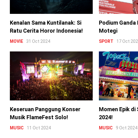
Kenalan Sama Kuntilanak: Si
Podium Ganda 
Ratu Cerita Horor Indonesia!
Motegi
MOVIE
31 Oct 2024
SPORT
17 Oct 20
Keseruan Panggung Konser
Momen Epik di 
Musik FlameFest Solo!
2024!
MUSIC
11 Oct 2024
MUSIC
9 Oct 2024