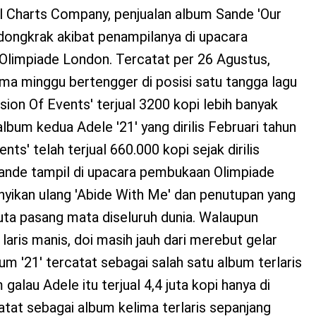
l Charts Company, penjualan album Sande 'Our
dongkrak akibat penampilanya di upacara
limpiade London. Tercatat per 26 Agustus,
ima minggu bertengger di posisi satu tangga lagu
sion Of Events' terjual 3200 kopi lebih banyak
album kedua Adele '21' yang dirilis Februari tahun
ents' telah terjual 660.000 kopi sejak dirilis
Sande tampil di upacara pembukaan Olimpiade
ikan ulang 'Abide With Me' dan penutupan yang
 juta pasang mata diseluruh dunia. Walaupun
laris manis, doi masih jauh dari merebut gelar
um '21' tercatat sebagai salah satu album terlaris
alau Adele itu terjual 4,4 juta kopi hanya di
atat sebagai album kelima terlaris sepanjang