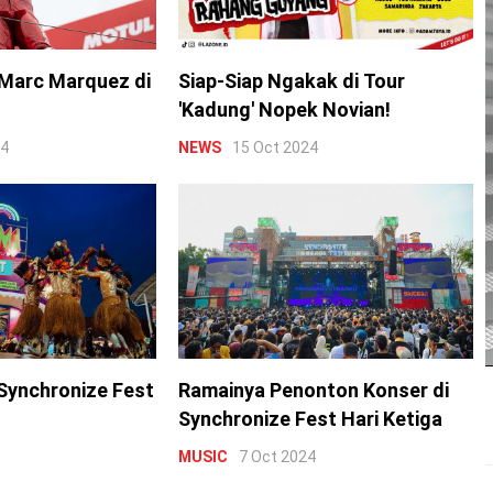
Marc Marquez di
Siap-Siap Ngakak di Tour
'Kadung' Nopek Novian!
24
NEWS
15 Oct 2024
Synchronize Fest
Ramainya Penonton Konser di
Synchronize Fest Hari Ketiga
MUSIC
7 Oct 2024