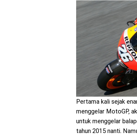
benefit
menarik
Pertama kali sejak enam
menggelar MotoGP, akh
untuk menggelar balapa
tahun 2015 nanti. Namun