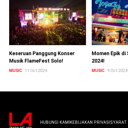
Keseruan Panggung Konser
Momen Epik di 
Musik FlameFest Solo!
2024!
MUSIC
11 Oct 2024
MUSIC
9 Oct 2024
HUBUNGI KAMI
KEBIJAKAN PRIVASI
SYARAT