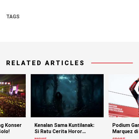
TAGS
RELATED ARTICLES
g Konser
Kenalan Sama Kuntilanak:
Podium Ga
olo!
Si Ratu Cerita Horor
Marquez di
Indonesia!