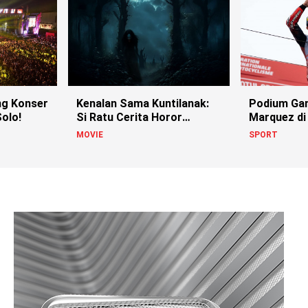
g Konser
Kenalan Sama Kuntilanak:
Podium Ga
olo!
Si Ratu Cerita Horor
Marquez di
Indonesia!
MOVIE
SPORT