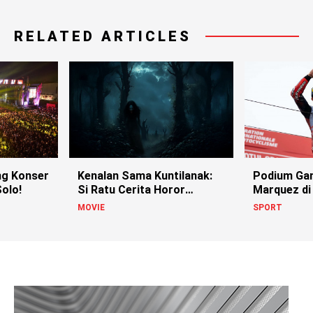
RELATED ARTICLES
g Konser
Kenalan Sama Kuntilanak:
Podium Ga
olo!
Si Ratu Cerita Horor
Marquez di
Indonesia!
MOVIE
SPORT