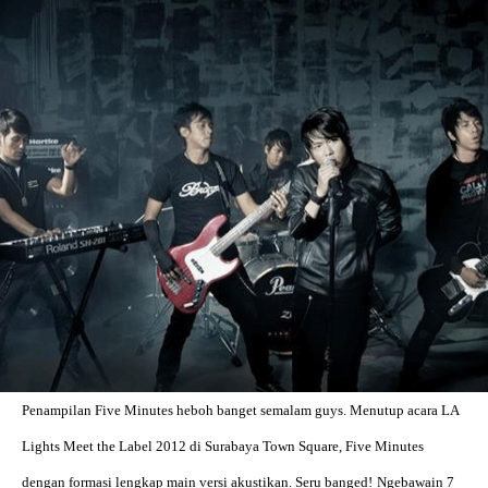
LOGIN
Penampilan Five Minutes heboh banget semalam guys. Menutup acara LA
benefit
menarik
Lights Meet the Label 2012 di Surabaya Town Square, Five Minutes
dengan formasi lengkap main versi akustikan. Seru banged!
Ngebawain 7