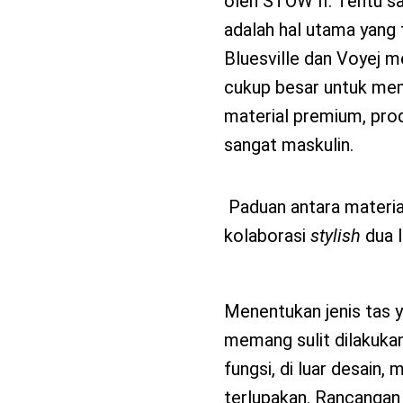
oleh STOW II. Tentu sa
adalah hal utama yang t
Bluesville dan Voyej 
cukup besar untuk mem
material premium, pro
sangat maskulin.
Paduan antara materia
kolaborasi
stylish
dua l
Menentukan jenis tas y
memang sulit dilakukan
fungsi, di luar desain, 
terlupakan. Rancanga