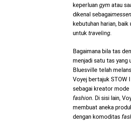
keperluan
gym
atau sa
dikenal sebagai
messen
kebutuhan harian, bai
untuk
traveling
.
Bagaimana bila tas d
menjadi satu tas yang 
Bluesville telah melan
Voyej bertajuk STOW II
sebagai kreator mode l
fashion
. Di sisi lain,
membuat aneka produk 
dengan komoditas
fas