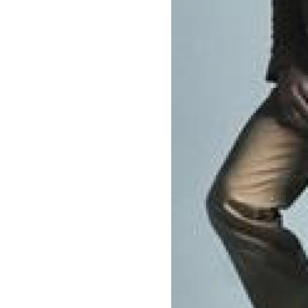
benefit
menarik