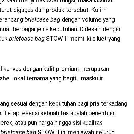
ja saat menyimak soal fungsi, maka kualitas
urut digagas dari produk tersebut. Kali ini
merancang
briefcase bag
dengan volume yang
uat berbagai jenis kebutuhan. Didesain dengan
duk
briefcase bag
STOW II memiliki siluet yang
l kanvas dengan kulit premium merupakan
abel lokal ternama yang begitu maskulin.
ang sesuai dengan kebutuhan bagi pria terkadang
. Tetapi esensi sebuah tas adalah penentuan
merek, atau pun harga hingga sisi kualitas
n
briefcase bag
STOW II ini menjawab seluruh