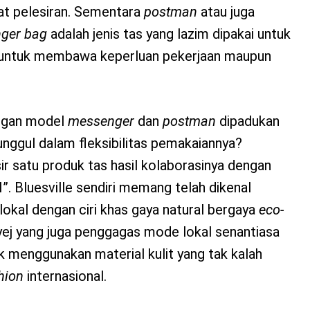
at pelesiran. Sementara
postman
atau juga
ger bag
adalah jenis tas yang lazim dipakai untuk
k untuk membawa keperluan pekerjaan maupun
engan model
messenger
dan
postman
dipadukan
unggul dalam fleksibilitas pemakaiannya?
sir satu produk tas hasil kolaborasinya dengan
”. Bluesville sendiri memang telah dikenal
okal dengan ciri khas gaya natural bergaya
eco-
 Voyej yang juga penggagas mode lokal senantiasa
menggunakan material kulit yang tak kalah
hion
internasional.