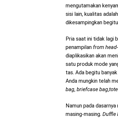
mengutamakan kenyaman
sisi lain, kualitas ada
dikesampingkan begitu 
Pria saat ini tidak la
penampilan
from head-
diaplikasikan akan meni
satu produk mode yang 
tas. Ada begitu banya
Anda mungkin telah me
bag
,
briefcase bag
,
tot
Namun pada dasarnya r
masing-masing.
Duffle