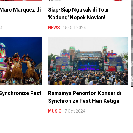
Marc Marquez di
Siap-Siap Ngakak di Tour
'Kadung' Nopek Novian!
24
NEWS
15 Oct 2024
Synchronize Fest
Ramainya Penonton Konser di
Synchronize Fest Hari Ketiga
MUSIC
7 Oct 2024