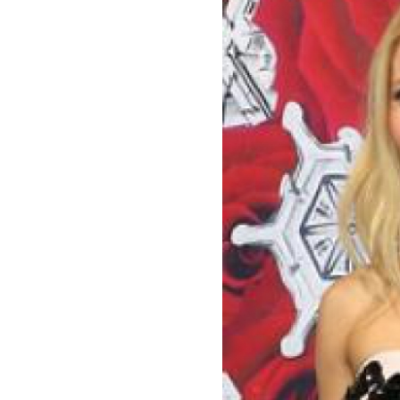
benefit
menarik