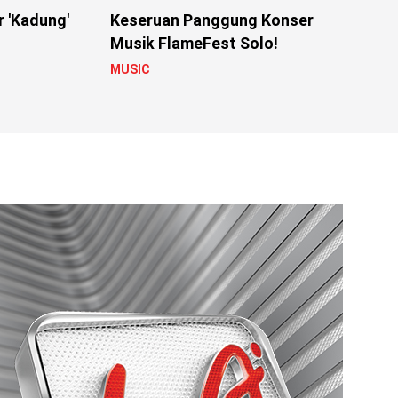
r 'Kadung'
Keseruan Panggung Konser
Musik FlameFest Solo!
MUSIC