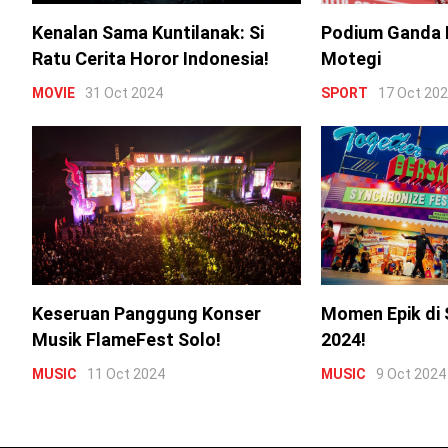
Kenalan Sama Kuntilanak: Si
Podium Ganda 
Ratu Cerita Horor Indonesia!
Motegi
MOVIE
31 Oct 2024
SPORT
17 Oct 20
Keseruan Panggung Konser
Momen Epik di 
Musik FlameFest Solo!
2024!
MUSIC
11 Oct 2024
MUSIC
9 Oct 2024