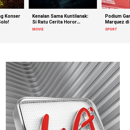
g Konser
Kenalan Sama Kuntilanak:
Podium Ga
olo!
Si Ratu Cerita Horor
Marquez di
Indonesia!
MOVIE
SPORT