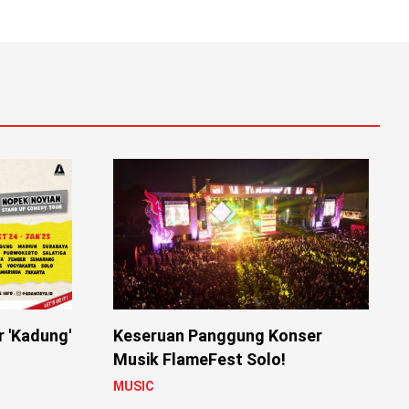
r 'Kadung'
Keseruan Panggung Konser
Musik FlameFest Solo!
MUSIC