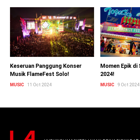
Keseruan Panggung Konser
Momen Epik di 
Musik FlameFest Solo!
2024!
MUSIC
11 Oct 2024
MUSIC
9 Oct 2024