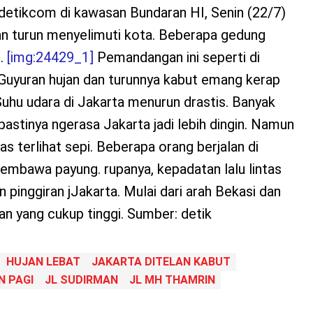
detikcom di kawasan Bundaran HI, Senin (22/7)
han turun menyelimuti kota. Beberapa gedung
t.
[img:24429_1]
Pemandangan ini seperti di
 Guyuran hujan dan turunnya kabut emang kerap
 Suhu udara di Jakarta menurun drastis. Banyak
pastinya ngerasa Jakarta jadi lebih dingin. Namun
tas terlihat sepi. Beberapa orang berjalan di
embawa payung. rupanya, kepadatan lalu lintas
 pinggiran jJakarta. Mulai dari arah Bekasi dan
an yang cukup tinggi. Sumber: detik
HUJAN LEBAT
JAKARTA DITELAN KABUT
N PAGI
JL SUDIRMAN
JL MH THAMRIN