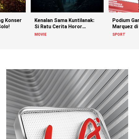
g Konser
Kenalan Sama Kuntilanak:
Podium Ga
olo!
Si Ratu Cerita Horor
Marquez di
Indonesia!
MOVIE
SPORT