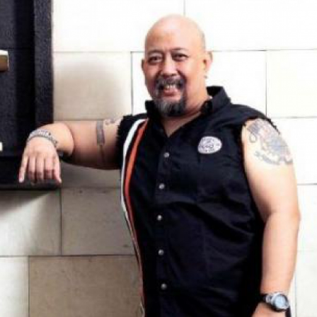
LOGIN
benefit
menarik