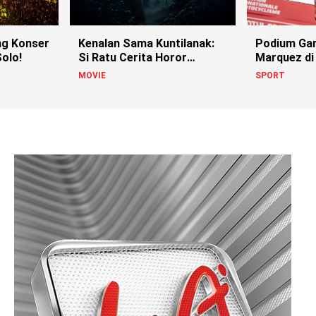
g Konser
Kenalan Sama Kuntilanak:
Podium Ga
olo!
Si Ratu Cerita Horor
Marquez di
Indonesia!
MOVIE
SPORT