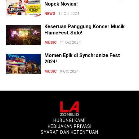
Nopek Novian!
NEWS
15 Oct 2024
Keseruan Panggung Konser Musik
FlameFest Solo!
MUSIC
11 Oct 2024
Momen Epik di Synchronize Fest
2024!
MUSIC
9 Oct 2024
HUBUNGI KAMI
KEBIJAKAN PRIVASI
SYARAT DAN KETENTUAN