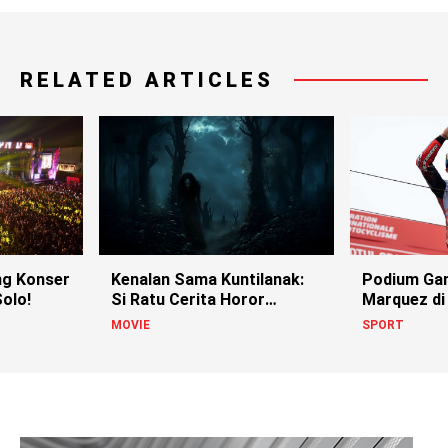
RELATED ARTICLES
g Konser
Kenalan Sama Kuntilanak:
Podium Ga
olo!
Si Ratu Cerita Horor
Marquez di
Indonesia!
MOVIE
SPORT