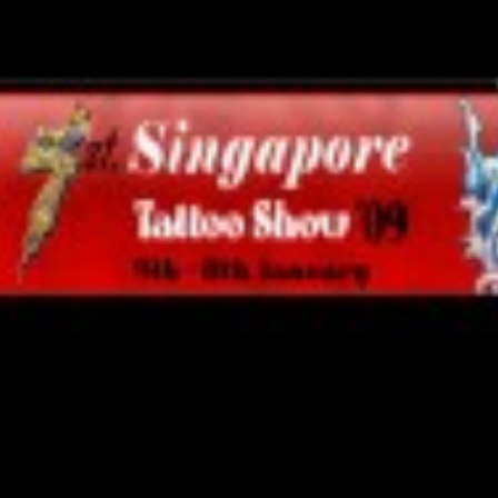
LOGIN
benefit
menarik