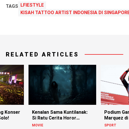
LFIESTYLE
TAGS
KISAH TATTOO ARTIST INDONESIA DI SINGAPOR
RELATED ARTICLES
g Konser
Kenalan Sama Kuntilanak:
Podium Ga
olo!
Si Ratu Cerita Horor
Marquez di
Indonesia!
MOVIE
SPORT