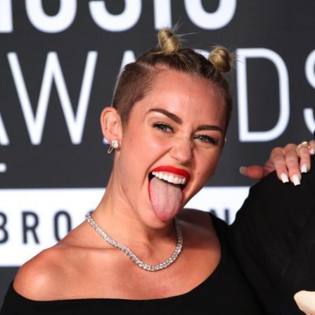
LOGIN
benefit
menarik