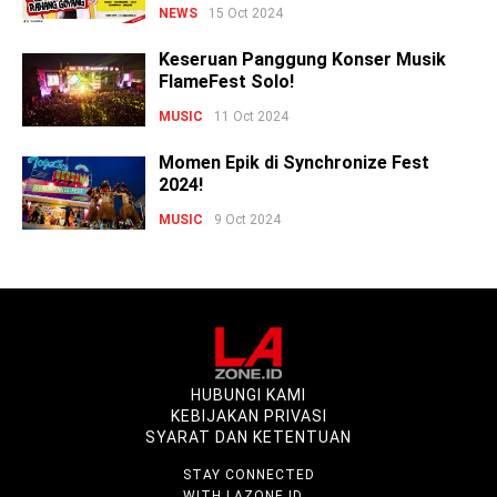
NEWS
15 Oct 2024
Keseruan Panggung Konser Musik
FlameFest Solo!
MUSIC
11 Oct 2024
Momen Epik di Synchronize Fest
2024!
MUSIC
9 Oct 2024
HUBUNGI KAMI
KEBIJAKAN PRIVASI
SYARAT DAN KETENTUAN
STAY CONNECTED
WITH LAZONE.ID