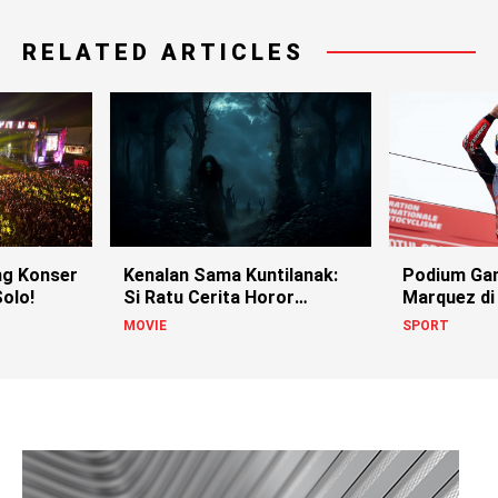
RELATED ARTICLES
g Konser
Kenalan Sama Kuntilanak:
Podium Ga
olo!
Si Ratu Cerita Horor
Marquez di
Indonesia!
MOVIE
SPORT