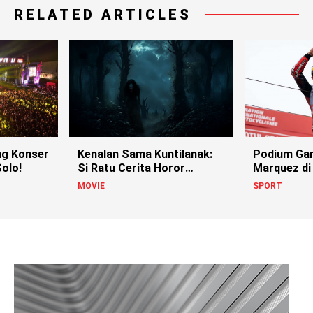
RELATED ARTICLES
g Konser
Kenalan Sama Kuntilanak:
Podium Ga
olo!
Si Ratu Cerita Horor
Marquez di
Indonesia!
MOVIE
SPORT