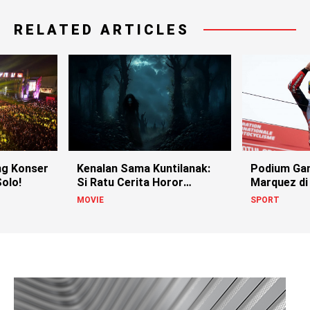
RELATED ARTICLES
g Konser
Kenalan Sama Kuntilanak:
Podium Ga
olo!
Si Ratu Cerita Horor
Marquez di
Indonesia!
MOVIE
SPORT