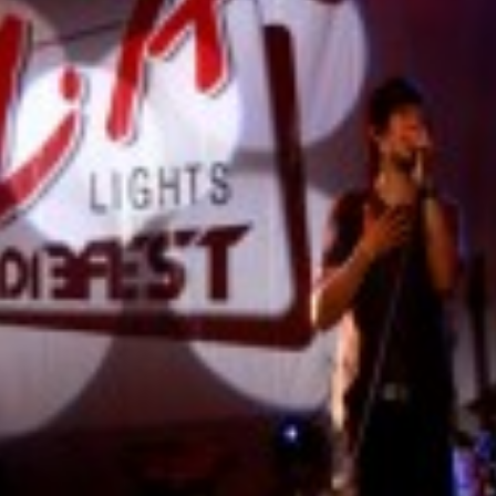
LOGIN
benefit
menarik