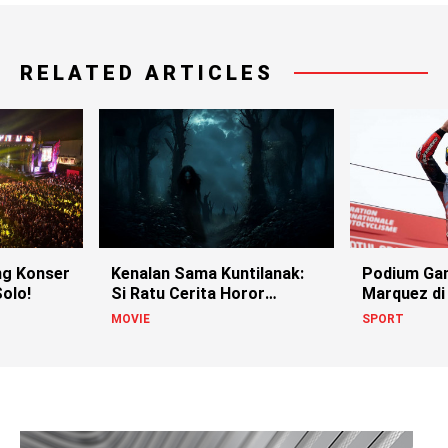
RELATED ARTICLES
g Konser
Kenalan Sama Kuntilanak:
Podium Ga
olo!
Si Ratu Cerita Horor
Marquez di
Indonesia!
MOVIE
SPORT