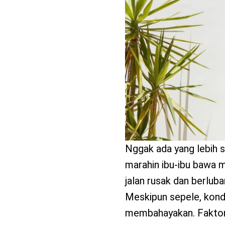
benefit
menarik
Nggak ada yang lebih si
marahin ibu-ibu bawa m
jalan rusak dan berluba
Meskipun sepele, kondi
membahayakan. Faktor i