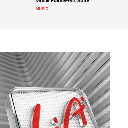
Musik FlameFest Solo!
MUSIC