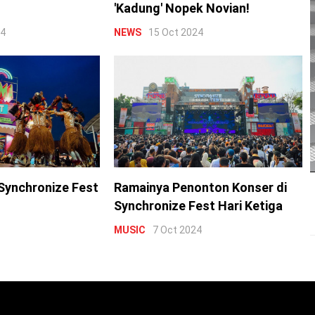
'Kadung' Nopek Novian!
24
NEWS
15 Oct 2024
Synchronize Fest
Ramainya Penonton Konser di
Synchronize Fest Hari Ketiga
MUSIC
7 Oct 2024