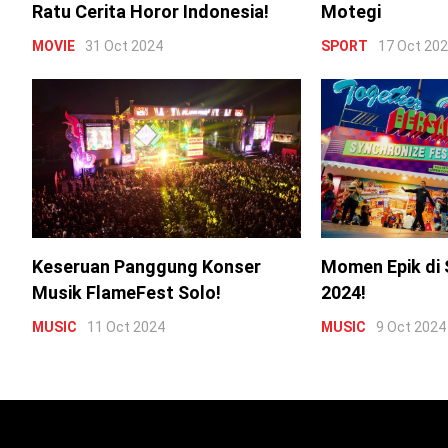
Ratu Cerita Horor Indonesia!
Motegi
MOVIE
31 Oct 2024
SPORT
17 Oct 20
Keseruan Panggung Konser
Momen Epik di 
Musik FlameFest Solo!
2024!
MUSIC
11 Oct 2024
MUSIC
9 Oct 2024