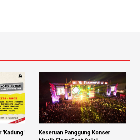
r 'Kadung'
Keseruan Panggung Konser