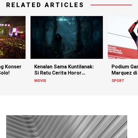
RELATED ARTICLES
g Konser
Kenalan Sama Kuntilanak:
Podium Ga
olo!
Si Ratu Cerita Horor
Marquez di
Indonesia!
MOVIE
SPORT