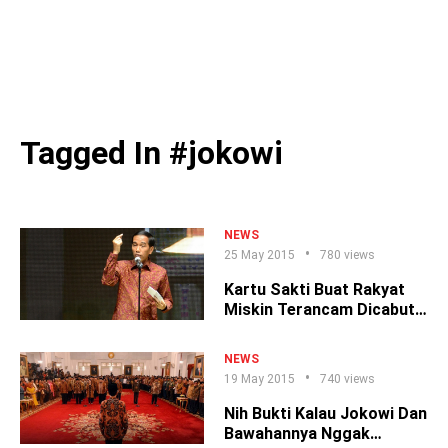
Tagged In #jokowi
NEWS
25 May 2015
780 views
Kartu Sakti Buat Rakyat
Miskin Terancam Dicabut,
Bro
NEWS
19 May 2015
740 views
Nih Bukti Kalau Jokowi Dan
Bawahannya Nggak