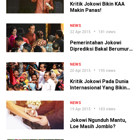
Kritik Jokowi Bikin KAA
Makin Panas!
NEWS
22 Apr 2015
181 views
Pemerintahan Jokowi
Diprediksi Bakal Berumur
Pendek Bro
NEWS
20 Apr 2015
195 views
Kritik Jokowi Pada Dunia
Internasional Yang Bikin
Loe Kagum!
NEWS
19 Apr 2015
183 views
Jokowi Ngunduh Mantu,
Loe Masih Jomblo?