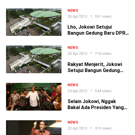
Kompak!
NEWS
28 Apr 2015
591 views
Lho, Jokowi Setujui
Bangun Gedung Baru DPR,
Bro?
NEWS
28 Apr 2015
718 views
Rakyat Menjerit, Jokowi
Setujui Bangun Gedung
Baru DPR?
NEWS
24 Apr 2015
544 views
Selain Jokowi, Nggak
Bakal Ada Presiden Yang
Mau Lakuin Ini
NEWS
23 Apr 2015
310 views