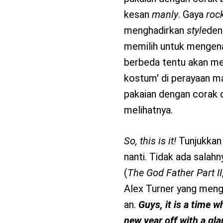
kesan
manly
. Gaya
rock
menghadirkan
style
den
memilih untuk mengena
berbeda tentu akan me
kostum' di perayaan m
pakaian dengan corak 
melihatnya.
So, this is it!
Tunjukkan 
nanti. Tidak ada salah
(
The God Father Part II
Alex Turner yang men
an.
Guys, it is a time w
new year off with a gl