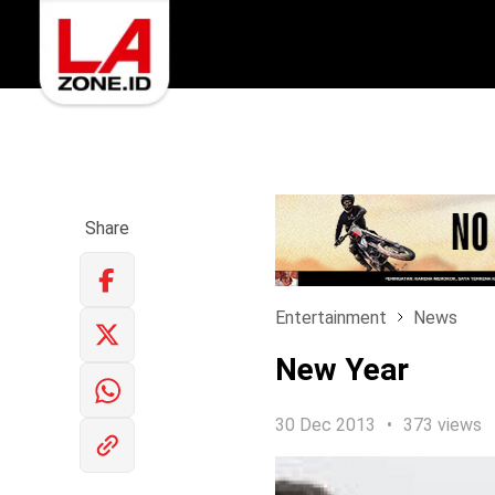
Share
Entertainment
News
New Year
30 Dec 2013
373 views