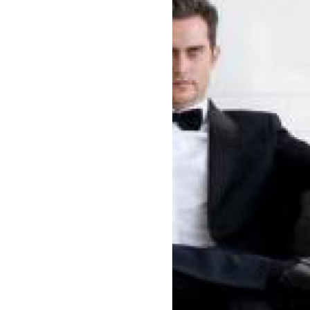
benefit
menarik