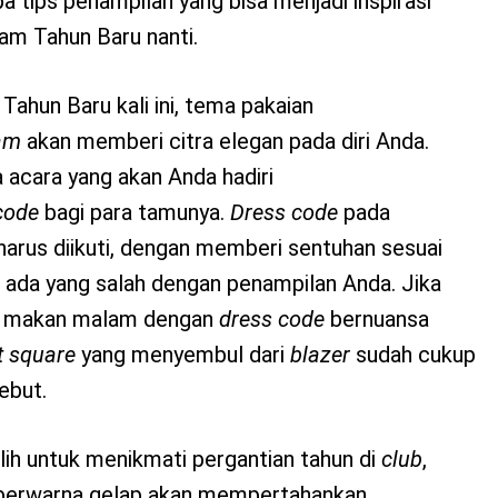
a tips penampilan yang bisa menjadi inspirasi
am Tahun Baru nanti.
ahun Baru kali ini, tema pakaian
am
akan memberi citra elegan pada diri Anda.
a acara yang akan Anda hadiri
code
bagi para tamunya.
Dress code
pada
harus diikuti, dengan memberi sentuhan sesuai
 ada yang salah dengan penampilan Anda. Jika
a makan malam dengan
dress code
bernuansa
t square
yang menyembul dari
blazer
sudah cukup
sebut.
lih untuk menikmati pergantian tahun di
club
,
 berwarna gelap akan mempertahankan