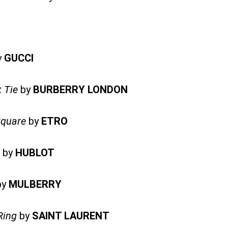
y
GUCCI
k Tie
by
BURBERRY LONDON
Square
by
ETRO
by
HUBLOT
by
MULBERRY
Ring
by
SAINT LAURENT