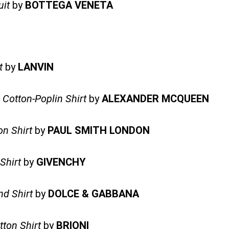
uit
by
BOTTEGA VENETA
t
by
LANVIN
s Cotton-Poplin Shirt
by
ALEXANDER MCQUEEN
on Shirt
by
PAUL SMITH LONDON
Shirt
by
GIVENCHY
nd Shirt
by
DOLCE & GABBANA
tton Shirt
by
BRIONI