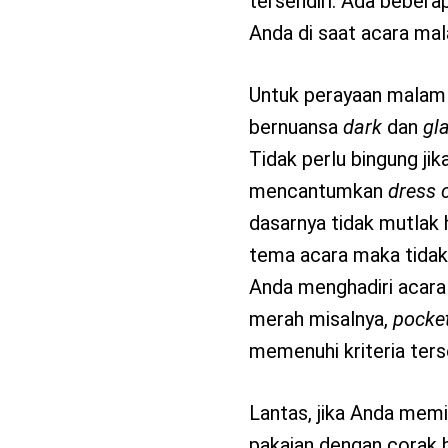
tersendiri. Ada beberap
Anda di saat acara mal
Untuk perayaan malam T
bernuansa
dark
dan
gl
Tidak perlu bingung jik
mencantumkan
dress 
dasarnya tidak mutlak 
tema acara maka tidak
Anda menghadiri acar
merah misalnya,
pocke
memenuhi kriteria ter
Lantas, jika Anda memi
pakaian dengan corak