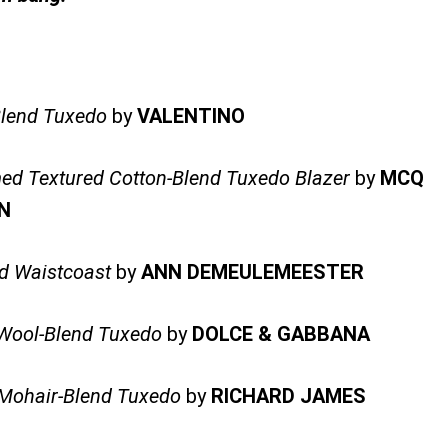
Blend Tuxedo
by
VALENTINO
med Textured Cotton-Blend Tuxedo Blazer
by
MCQ
N
d Waistcoast
by
ANN DEMEULEMEESTER
 Wool-Blend Tuxedo
by
DOLCE & GABBANA
Mohair-Blend Tuxedo
by
RICHARD JAMES