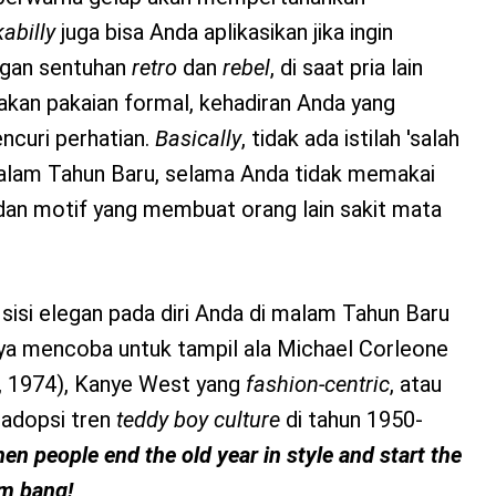
abilly
juga bisa Anda aplikasikan jika ingin
gan sentuhan
retro
dan
rebel
, di saat pria lain
kan pakaian formal, kehadiran Anda yang
ncuri perhatian.
Basically
, tidak ada istilah 'salah
alam Tahun Baru, selama Anda tidak memakai
dan motif yang membuat orang lain sakit mata
sisi elegan pada diri Anda di malam Tahun Baru
nya mencoba untuk tampil ala Michael Corleone
, 1974), Kanye West yang
fashion-centric
, atau
gadopsi tren
teddy boy culture
di tahun 1950-
hen people end the old year in style and start the
am bang!