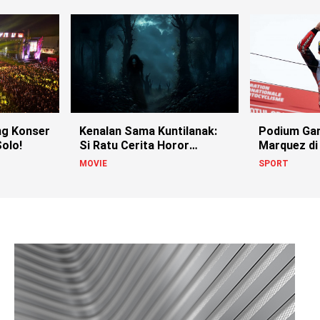
g Konser
Kenalan Sama Kuntilanak:
Podium Ga
olo!
Si Ratu Cerita Horor
Marquez di
Indonesia!
MOVIE
SPORT