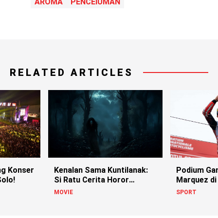
AROMA
PENCEIUMAN
RELATED ARTICLES
g Konser
Kenalan Sama Kuntilanak:
Podium Ga
olo!
Si Ratu Cerita Horor
Marquez di
Indonesia!
MOVIE
SPORT