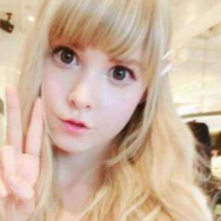
LOGIN
benefit
menarik