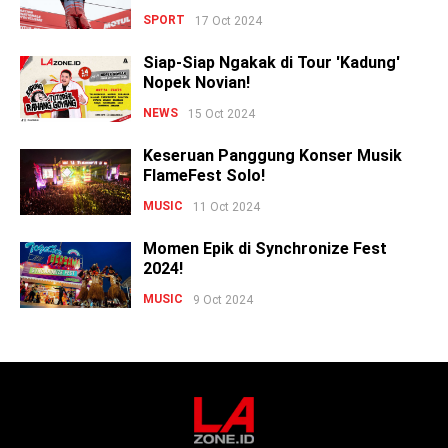
SPORT
17 Oct 2024
Siap-Siap Ngakak di Tour 'Kadung'
Nopek Novian!
NEWS
15 Oct 2024
Keseruan Panggung Konser Musik
FlameFest Solo!
MUSIC
11 Oct 2024
Momen Epik di Synchronize Fest
2024!
MUSIC
9 Oct 2024