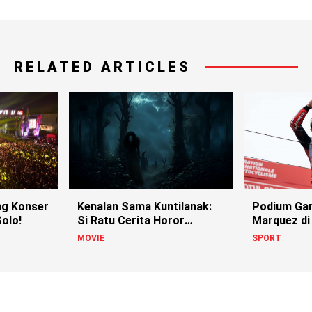
RELATED ARTICLES
g Konser
Kenalan Sama Kuntilanak:
Podium Ga
olo!
Si Ratu Cerita Horor
Marquez di
Indonesia!
MOVIE
SPORT