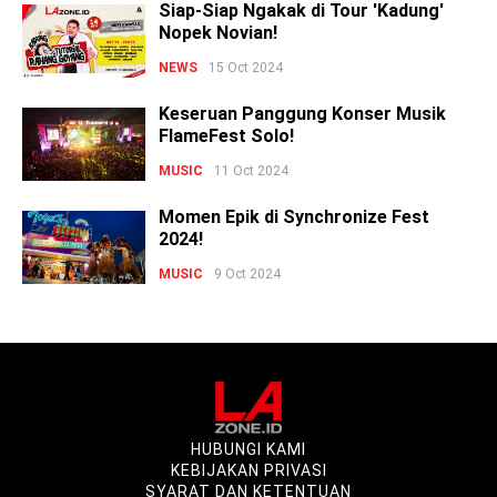
Siap-Siap Ngakak di Tour 'Kadung'
Nopek Novian!
NEWS
15 Oct 2024
Keseruan Panggung Konser Musik
FlameFest Solo!
MUSIC
11 Oct 2024
Momen Epik di Synchronize Fest
2024!
MUSIC
9 Oct 2024
HUBUNGI KAMI
KEBIJAKAN PRIVASI
SYARAT DAN KETENTUAN