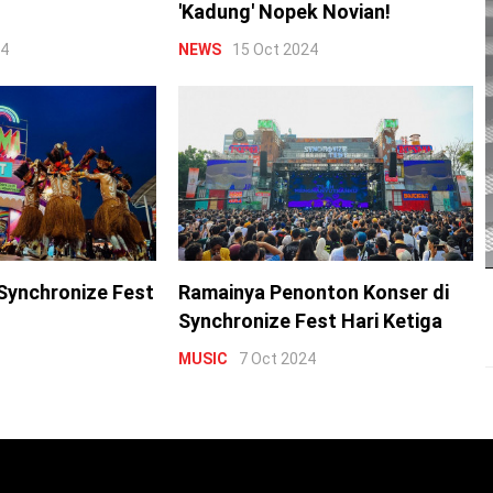
'Kadung' Nopek Novian!
24
NEWS
15 Oct 2024
Synchronize Fest
Ramainya Penonton Konser di
Synchronize Fest Hari Ketiga
MUSIC
7 Oct 2024