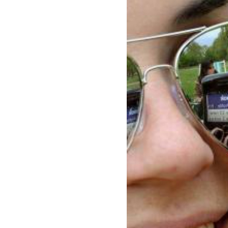
benefit
menarik