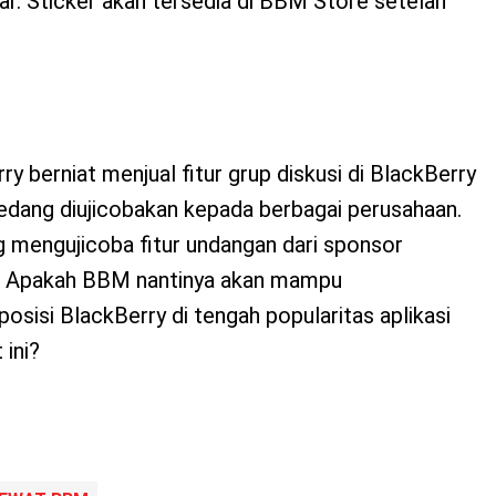
ar. Sticker akan tersedia di BBM Store setelah
rry berniat menjual fitur grup diskusi di BlackBerry
sedang diujicobakan kepada berbagai perusahaan.
g mengujicoba fitur undangan dari sponsor
. Apakah BBM nantinya akan mampu
sisi BlackBerry di tengah popularitas aplikasi
ini?