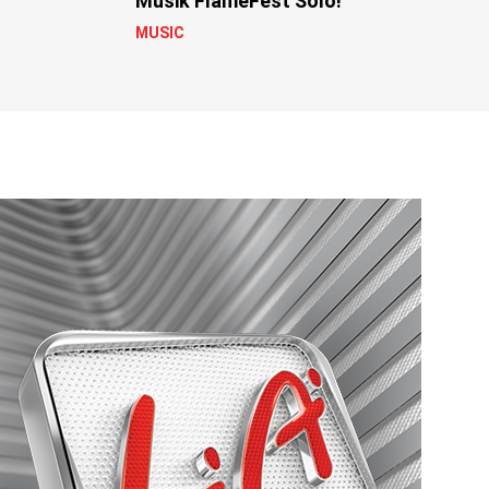
Musik FlameFest Solo!
MUSIC