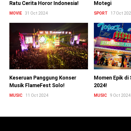
Ratu Cerita Horor Indonesia!
Motegi
MOVIE
31 Oct 2024
SPORT
17 Oct 20
Keseruan Panggung Konser
Momen Epik di 
Musik FlameFest Solo!
2024!
MUSIC
11 Oct 2024
MUSIC
9 Oct 2024