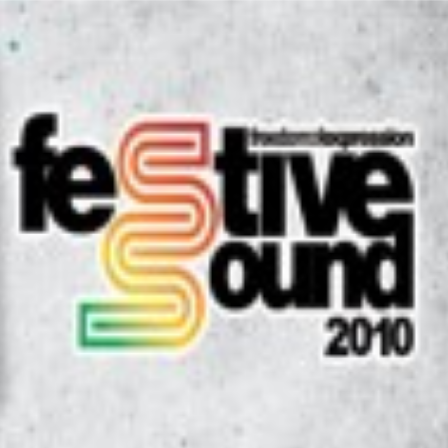
LOGIN
benefit
menarik