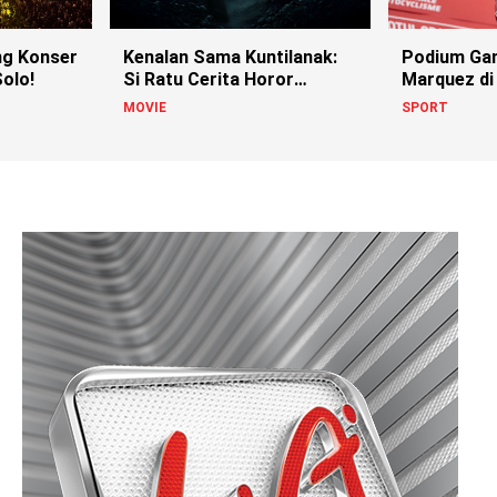
g Konser
Kenalan Sama Kuntilanak:
Podium Ga
olo!
Si Ratu Cerita Horor
Marquez di
Indonesia!
MOVIE
SPORT