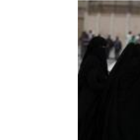
benefit
menarik