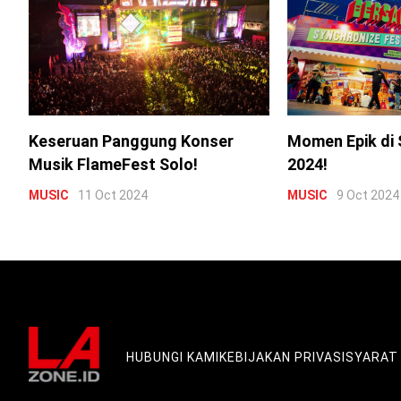
Keseruan Panggung Konser
Momen Epik di 
Musik FlameFest Solo!
2024!
MUSIC
11 Oct 2024
MUSIC
9 Oct 2024
HUBUNGI KAMI
KEBIJAKAN PRIVASI
SYARAT