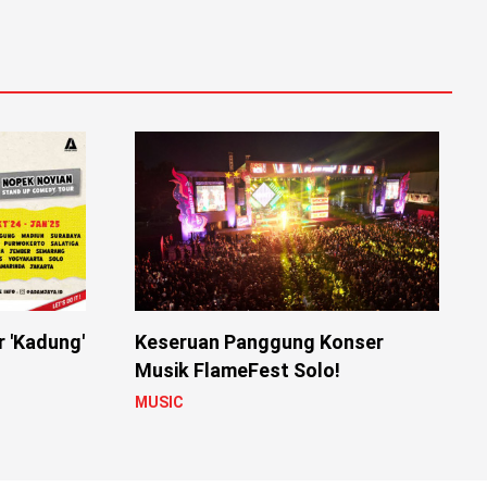
r 'Kadung'
Keseruan Panggung Konser
Musik FlameFest Solo!
MUSIC