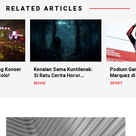
RELATED ARTICLES
g Konser
Kenalan Sama Kuntilanak:
Podium Ga
olo!
Si Ratu Cerita Horor
Marquez di
Indonesia!
MOVIE
SPORT