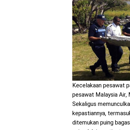
benefit
menarik
Kecelakaan pesawat pal
pesawat Malaysia Air, 
Sekaligus memunculka
kepastiannya, termasuk
ditemukan puing bagasi