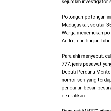
sejumlah investigator 
Potongan-potongan ini 
Madagaskar, sekitar 35
Warga menemukan poton
Andre, dan bagian tubu
Para ahli menyebut, c
777, jenis pesawat y
Deputi Perdana Menteri
nomor seri yang terdap
pencarian besar-besaran
dikerahkan.
Pesawat MH370 hilang