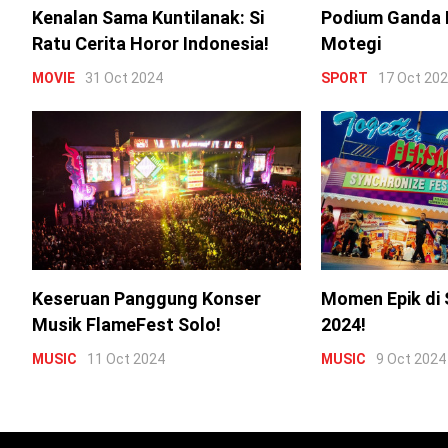
Kenalan Sama Kuntilanak: Si
Podium Ganda 
Ratu Cerita Horor Indonesia!
Motegi
MOVIE
31 Oct 2024
SPORT
17 Oct 20
Keseruan Panggung Konser
Momen Epik di 
Musik FlameFest Solo!
2024!
MUSIC
11 Oct 2024
MUSIC
9 Oct 2024