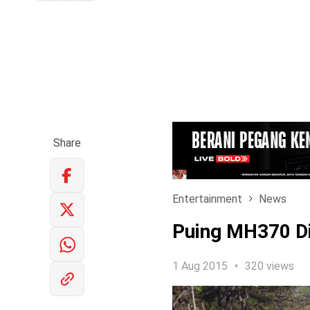
Share
Entertainment
News
Puing MH370 D
1 Aug 2015
320 views