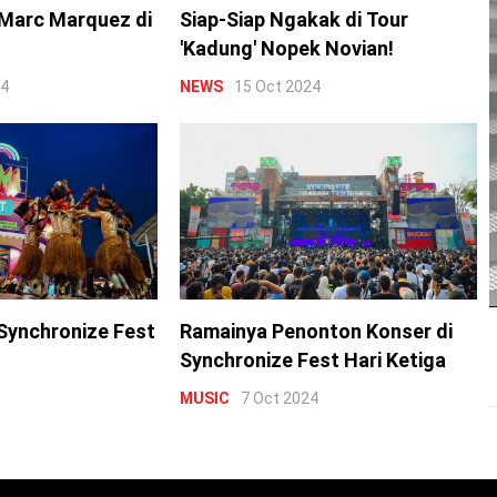
Marc Marquez di
Siap-Siap Ngakak di Tour
'Kadung' Nopek Novian!
24
NEWS
15 Oct 2024
Synchronize Fest
Ramainya Penonton Konser di
Synchronize Fest Hari Ketiga
MUSIC
7 Oct 2024