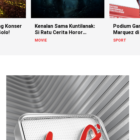
g Konser
Kenalan Sama Kuntilanak:
Podium Ga
olo!
Si Ratu Cerita Horor
Marquez di
Indonesia!
MOVIE
SPORT