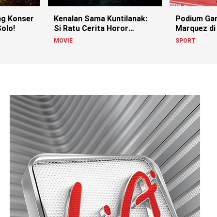
g Konser
Kenalan Sama Kuntilanak:
Podium Ga
olo!
Si Ratu Cerita Horor
Marquez di
Indonesia!
MOVIE
SPORT