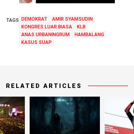
DEMOKRAT
AMIR SYAMSUDIN
TAGS
KONGRES LUAR BIASA
KLB
ANAS URBANINGRUM
HAMBALANG
KASUS SUAP
RELATED ARTICLES