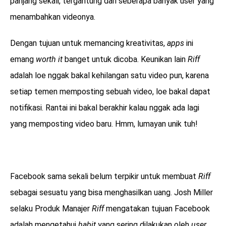
panjang sekali, tergantung dari seberapa banyak user yang
menambahkan videonya.
Dengan tujuan untuk memancing kreativitas,
apps
ini
emang
worth it
banget untuk dicoba. Keunikan lain
Riff
adalah loe nggak bakal kehilangan satu video pun, karena
setiap temen memposting sebuah video, loe bakal dapat
notifikasi. Rantai ini bakal berakhir kalau nggak ada lagi
yang memposting video baru. Hmm, lumayan unik tuh!
Facebook sama sekali belum terpikir untuk membuat
Riff
sebagai sesuatu yang bisa menghasilkan uang. Josh Miller
selaku Produk Manajer
Riff
mengatakan tujuan Facebook
adalah mengetahui
habit
yang sering dilakukan oleh
user