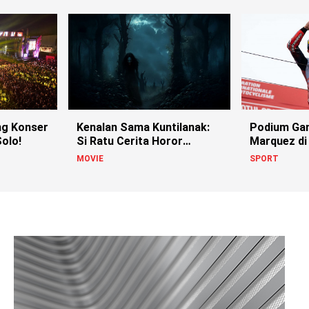
g Konser
Kenalan Sama Kuntilanak:
Podium Ga
olo!
Si Ratu Cerita Horor
Marquez di
Indonesia!
MOVIE
SPORT