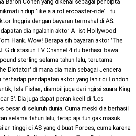
ha Baron Cohen yang dikenal sebagai pencipta
kmati hidup 'like a a rollercoaster-ride'. Itu
aktor Inggris dengan bayaran termahal di AS.
dapatan dia ngalahin aktor A-list Hollywood
om Hank. Wow! Berapa sih bayaran aktor 'The
li G di stasiun TV Channel 4 itu berhasil bawa
 pound sterling selama tahun lalu, terutama
'The Dictator' di mana dia main sebagai Jenderal
in terhadap pendapatan aktor yang lahir di London
ntik, Isla Fisher, diambil juga dari ngirsi suara King
ar 3'. Dia juga dapat peran kecil di 'Les
s besar di seluruh dunia. Cuma meski dia berhasil
n selama tahun lalu, tetap aja tuh gak masuk
silan tinggi di AS yang dibuat Forbes, cuma karena