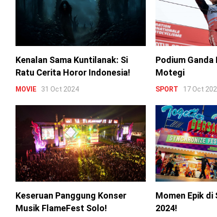
Kenalan Sama Kuntilanak: Si
Podium Ganda 
Ratu Cerita Horor Indonesia!
Motegi
MOVIE
31 Oct 2024
SPORT
17 Oct 20
Keseruan Panggung Konser
Momen Epik di 
Musik FlameFest Solo!
2024!