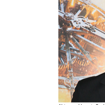
benefit
menarik