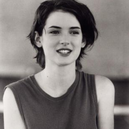
LOGIN
benefit
menarik