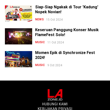
Siap-Siap Ngakak di Tour 'Kadung'
Nopek Novian!
NEWS
15 Oct 2024
Keseruan Panggung Konser Musik
FlameFest Solo!
MUSIC
11 Oct 2024
Momen Epik di Synchronize Fest
2024!
MUSIC
9 Oct 2024
HUBUNGI KAMI
KEBIJAKAN PRIVASI