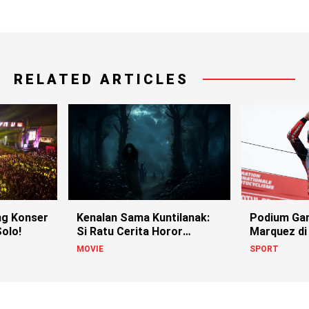
RELATED ARTICLES
g Konser
Kenalan Sama Kuntilanak:
Podium Ga
olo!
Si Ratu Cerita Horor
Marquez di
Indonesia!
MOVIE
SPORT