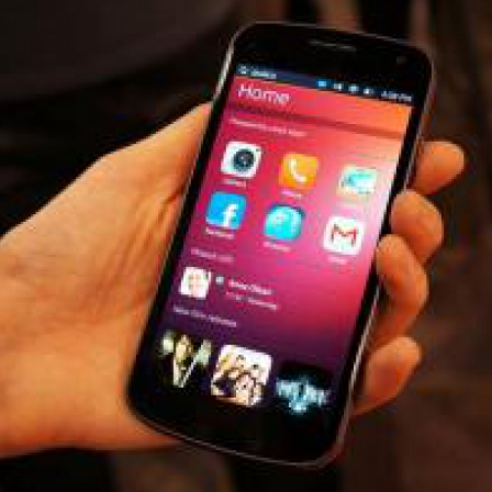
LOGIN
benefit
menarik