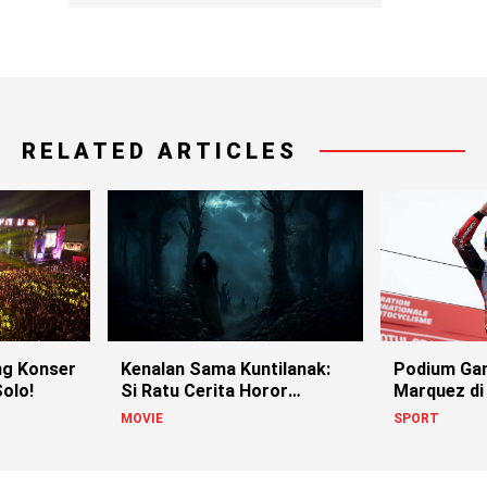
RELATED ARTICLES
g Konser
Kenalan Sama Kuntilanak:
Podium Ga
olo!
Si Ratu Cerita Horor
Marquez di
Indonesia!
MOVIE
SPORT