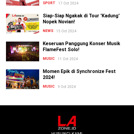
SPORT
17 Oct 2024
Siap-Siap Ngakak di Tour 'Kadung'
Nopek Novian!
NEWS
15 Oct 2024
Keseruan Panggung Konser Musik
FlameFest Solo!
MUSIC
11 Oct 2024
Momen Epik di Synchronize Fest
2024!
MUSIC
9 Oct 2024