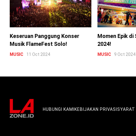
Keseruan Panggung Konser
Momen Epik di 
Musik FlameFest Solo!
2024!
MUSIC
11 Oct 2024
MUSIC
9 Oct 2024
HUBUNGI KAMI
KEBIJAKAN PRIVASI
SYARAT