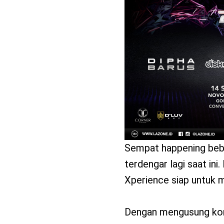
benefit
menarik
Sempat happening beber
terdengar lagi saat i
Xperience siap untuk m
Dengan mengusung kon