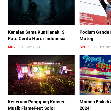
Kenalan Sama Kuntilanak: Si
Podium Ganda 
Ratu Cerita Horor Indonesia!
Motegi
MOVIE
31 Oct 2024
SPORT
17 Oct 20
Keseruan Panggung Konser
Momen Epik di 
Musik FlameFest Solo!
2024!