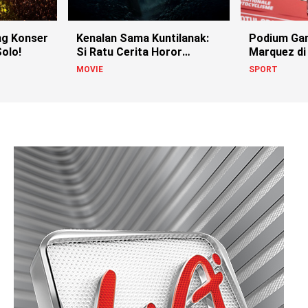
g Konser
Kenalan Sama Kuntilanak:
Podium Ga
olo!
Si Ratu Cerita Horor
Marquez di
Indonesia!
MOVIE
SPORT