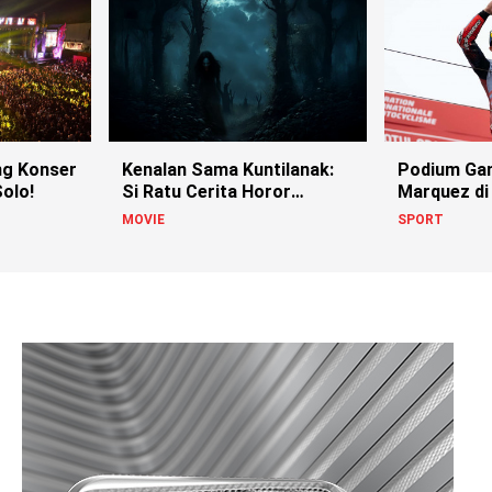
g Konser
Kenalan Sama Kuntilanak:
Podium Ga
olo!
Si Ratu Cerita Horor
Marquez di
Indonesia!
MOVIE
SPORT