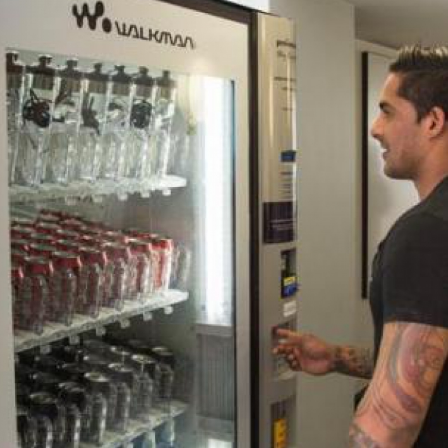
LOGIN
benefit
menarik