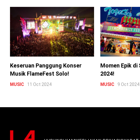
Keseruan Panggung Konser
Momen Epik di 
Musik FlameFest Solo!
2024!
MUSIC
11 Oct 2024
MUSIC
9 Oct 2024