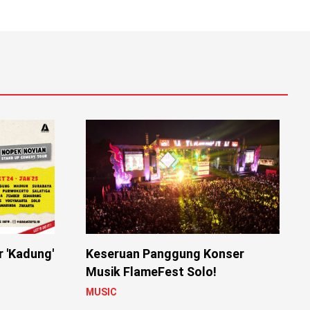
r 'Kadung'
Keseruan Panggung Konser
Musik FlameFest Solo!
MUSIC