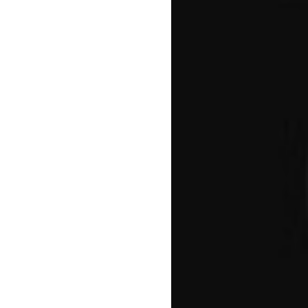
benefit
menarik