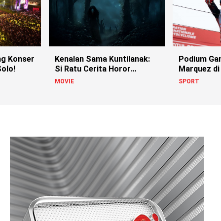
g Konser
Kenalan Sama Kuntilanak:
Podium Ga
olo!
Si Ratu Cerita Horor
Marquez di
Indonesia!
MOVIE
SPORT