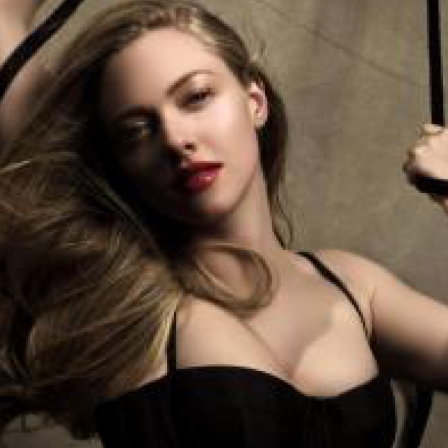
LOGIN
benefit
menarik