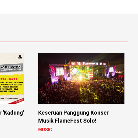
r 'Kadung'
Keseruan Panggung Konser
Musik FlameFest Solo!
MUSIC