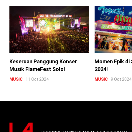
Keseruan Panggung Konser
Momen Epik di 
Musik FlameFest Solo!
2024!
MUSIC
11 Oct 2024
MUSIC
9 Oct 2024