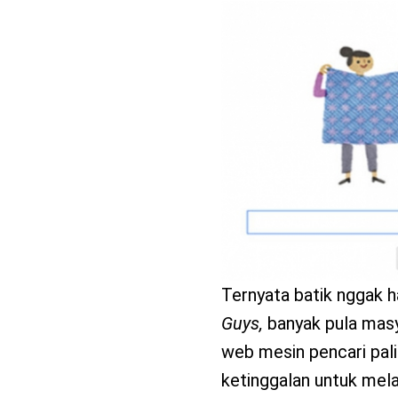
benefit
menarik
Ternyata batik nggak ha
Guys,
banyak pula masy
web mesin pencari pali
ketinggalan untuk mela