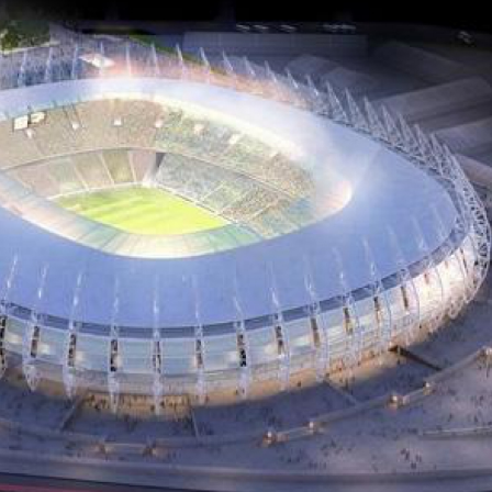
LOGIN
benefit
menarik