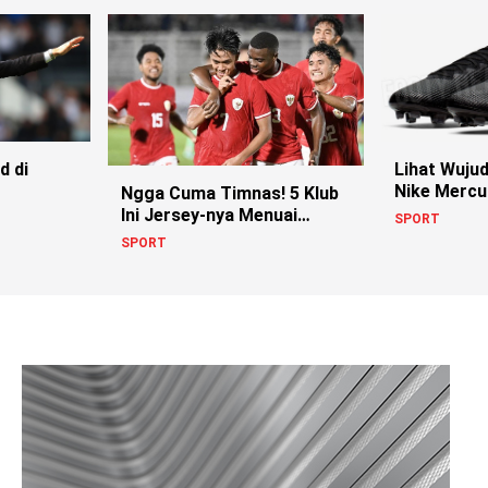
Lihat Wuju
d di
Nike Mercur
Ngga Cuma Timnas! 5 Klub
yang Semp
Ini Jersey-nya Menuai
SPORT
Kontroversi!
SPORT