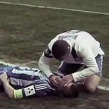
LOGIN
benefit
menarik