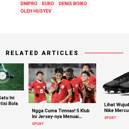
DNIPRO
EURO
DENIS BOIKO
OLEH HUSYEV
RELATED ARTICLES
atu Ini
isi Bola
Lihat Wuju
Nike Mercur
Ngga Cuma Timnas! 5 Klub
yang Semp
Ini Jersey-nya Menuai
SPORT
Kontroversi!
SPORT