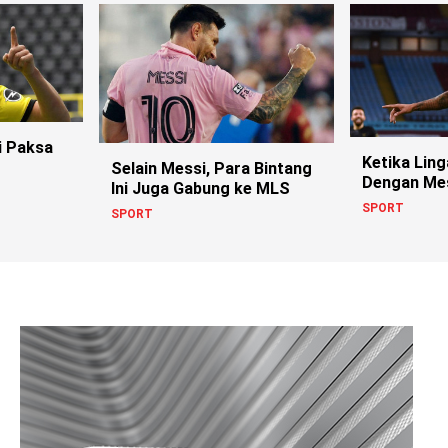
i Paksa
Ketika Ling
Selain Messi, Para Bintang
Dengan Me
Ini Juga Gabung ke MLS
SPORT
SPORT