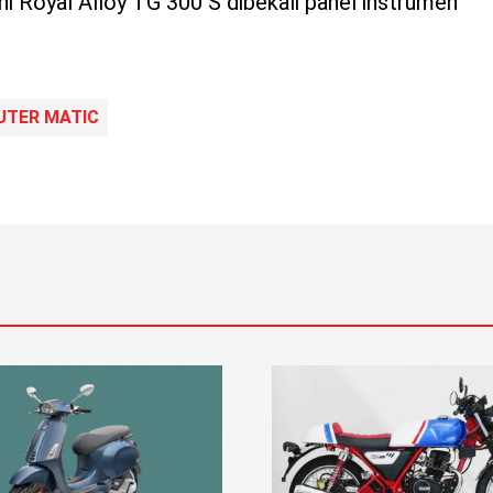
kni Royal Alloy TG 300 S dibekali panel instrumen
UTER MATIC