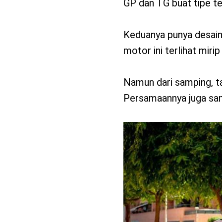
GP dan TG buat tipe te
Keduanya punya desain 
motor ini terlihat miri
Namun dari samping, ta
Persamaannya juga samp