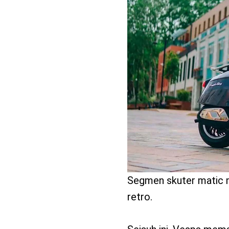
benefit
menarik
Segmen skuter matic m
retro.