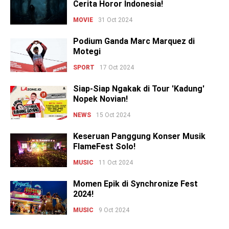
Cerita Horor Indonesia!
MOVIE
31 Oct 2024
Podium Ganda Marc Marquez di
Motegi
SPORT
17 Oct 2024
Siap-Siap Ngakak di Tour 'Kadung'
Nopek Novian!
NEWS
15 Oct 2024
Keseruan Panggung Konser Musik
FlameFest Solo!
MUSIC
11 Oct 2024
Momen Epik di Synchronize Fest
2024!
MUSIC
9 Oct 2024