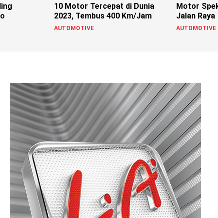
ling
10 Motor Tercepat di Dunia
Motor Spek
ro
2023, Tembus 400 Km/Jam
Jalan Raya
AUTOMOTIVE
AUTOMOTIVE